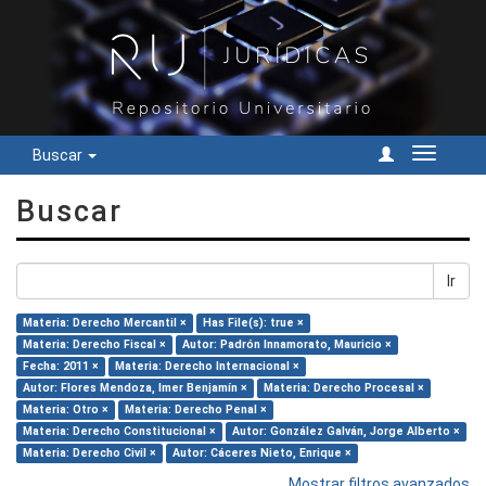
Buscar
Cambiar
navegac
Buscar
Ir
Materia: Derecho Mercantil ×
Has File(s): true ×
Materia: Derecho Fiscal ×
Autor: Padrón Innamorato, Mauricio ×
Fecha: 2011 ×
Materia: Derecho Internacional ×
Autor: Flores Mendoza, Imer Benjamín ×
Materia: Derecho Procesal ×
Materia: Otro ×
Materia: Derecho Penal ×
Materia: Derecho Constitucional ×
Autor: González Galván, Jorge Alberto ×
Materia: Derecho Civil ×
Autor: Cáceres Nieto, Enrique ×
Mostrar filtros avanzados