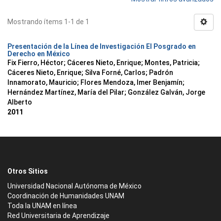
Mostrando ítems 1-1 de 1
Presentación de la Línea de Investigación El Posgrado en
Derecho en México
Fix Fierro, Héctor
;
Cáceres Nieto, Enrique
;
Montes, Patricia
;
Cáceres Nieto, Enrique
;
Silva Forné, Carlos
;
Padrón
Innamorato, Mauricio
;
Flores Mendoza, Imer Benjamín
;
Hernández Martínez, María del Pilar
;
González Galván, Jorge
Alberto
2011
Otros Sitios
Universidad Nacional Autónoma de México
Coordinación de Humanidades UNAM
Toda la UNAM en línea
Red Universitaria de Aprendizaje