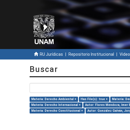
RU Jurídicas
Repositorio Institucional
Video
Buscar
Materia: Derecho Ambiental ×
Has File(s): true ×
Materia: De
Materia: Derecho Internacional ×
Autor: Flores Mendoza, Imer 
Materia: Derecho Constitucional ×
Autor: González Galván, Jor