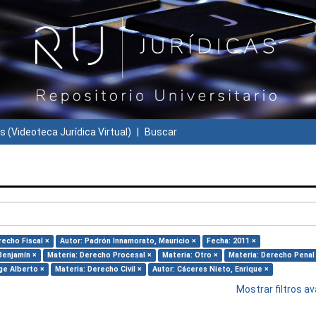
s (Videoteca Jurídica Virtual)
Buscar
recho Fiscal ×
Autor: Padrón Innamorato, Mauricio ×
Fecha: 2011 ×
Benjamín ×
Materia: Derecho Procesal ×
Materia: Otro ×
Materia: Derecho Penal
ge Alberto ×
Materia: Derecho Civil ×
Autor: Cáceres Nieto, Enrique ×
Mostrar filtros 