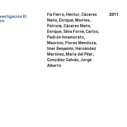
Fix Fierro, Héctor
;
Cáceres
2011
nvestigación El
Nieto, Enrique
;
Montes,
ico
Patricia
;
Cáceres Nieto,
Enrique
;
Silva Forné, Carlos
;
Padrón Innamorato,
Mauricio
;
Flores Mendoza,
Imer Benjamín
;
Hernández
Martínez, María del Pilar
;
González Galván, Jorge
Alberto