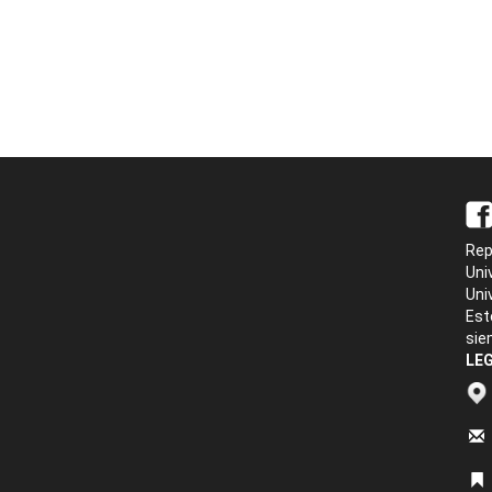
Rep
Uni
Uni
Est
sie
LEG