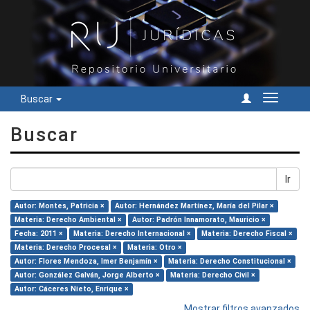
Buscar
Cambiar
navegac
Buscar
Ir
Autor: Montes, Patricia ×
Autor: Hernández Martínez, María del Pilar ×
Materia: Derecho Ambiental ×
Autor: Padrón Innamorato, Mauricio ×
Fecha: 2011 ×
Materia: Derecho Internacional ×
Materia: Derecho Fiscal ×
Materia: Derecho Procesal ×
Materia: Otro ×
Autor: Flores Mendoza, Imer Benjamín ×
Materia: Derecho Constitucional ×
Autor: González Galván, Jorge Alberto ×
Materia: Derecho Civil ×
Autor: Cáceres Nieto, Enrique ×
Mostrar filtros avanzados