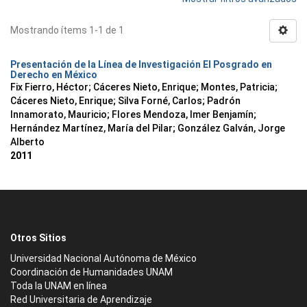
Mostrando ítems 1-1 de 1
Presentación de la Línea de Investigación El Posgrado en
Derecho en México
Fix Fierro, Héctor
;
Cáceres Nieto, Enrique
;
Montes, Patricia
;
Cáceres Nieto, Enrique
;
Silva Forné, Carlos
;
Padrón
Innamorato, Mauricio
;
Flores Mendoza, Imer Benjamín
;
Hernández Martínez, María del Pilar
;
González Galván, Jorge
Alberto
2011
Otros Sitios
Universidad Nacional Autónoma de México
Coordinación de Humanidades UNAM
Toda la UNAM en línea
Red Universitaria de Aprendizaje