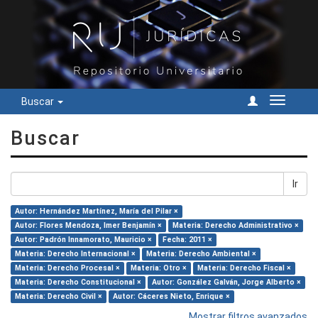
Buscar
Cambiar
navegac
Buscar
Ir
Autor: Hernández Martínez, María del Pilar ×
Autor: Flores Mendoza, Imer Benjamín ×
Materia: Derecho Administrativo ×
Autor: Padrón Innamorato, Mauricio ×
Fecha: 2011 ×
Materia: Derecho Internacional ×
Materia: Derecho Ambiental ×
Materia: Derecho Procesal ×
Materia: Otro ×
Materia: Derecho Fiscal ×
Materia: Derecho Constitucional ×
Autor: González Galván, Jorge Alberto ×
Materia: Derecho Civil ×
Autor: Cáceres Nieto, Enrique ×
Mostrar filtros avanzados