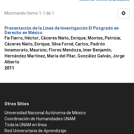
Mostrando ítems 1-1 de 1
Presentación de la Línea de Investigación El Posgrado en
Derecho en México
Fix Fierro, Héctor
;
Cáceres Nieto, Enrique
;
Montes, Patricia
;
Cáceres Nieto, Enrique
;
Silva Forné, Carlos
;
Padrón
Innamorato, Mauricio
;
Flores Mendoza, Imer Benjamín
;
Hernández Martínez, María del Pilar
;
González Galván, Jorge
Alberto
2011
Otros Sitios
Universidad Nacional Autónoma de México
Coordinación de Humanidades UNAM
Toda la UNAM en línea
Red Universitaria de Aprendizaje