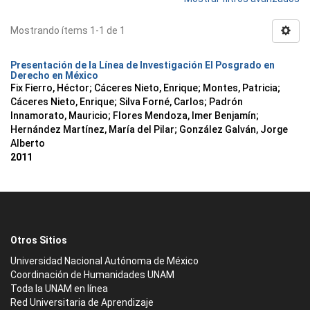
Mostrando ítems 1-1 de 1
Presentación de la Línea de Investigación El Posgrado en
Derecho en México
Fix Fierro, Héctor
;
Cáceres Nieto, Enrique
;
Montes, Patricia
;
Cáceres Nieto, Enrique
;
Silva Forné, Carlos
;
Padrón
Innamorato, Mauricio
;
Flores Mendoza, Imer Benjamín
;
Hernández Martínez, María del Pilar
;
González Galván, Jorge
Alberto
2011
Otros Sitios
Universidad Nacional Autónoma de México
Coordinación de Humanidades UNAM
Toda la UNAM en línea
Red Universitaria de Aprendizaje