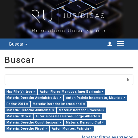
Buscar
Cambiar
navegac
Buscar
Ir
Has File(s): true ×
Autor: Flores Mendoza, Imer Benjamín ×
Materia: Derecho Administrativo ×
Autor: Padrón Innamorato, Mauricio ×
Fecha: 2011 ×
Materia: Derecho Internacional ×
Materia: Derecho Ambiental ×
Materia: Derecho Procesal ×
Materia: Otro ×
Autor: González Galván, Jorge Alberto ×
Materia: Derecho Constitucional ×
Materia: Derecho Civil ×
Materia: Derecho Fiscal ×
Autor: Montes, Patricia ×
Mostrar filtros avanzados