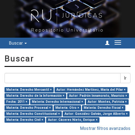
Buscar
Cambiar
navegac
Buscar
Ir
Materia: Derecho Mercantil ×
Autor: Hernández Martínez, María del Pilar ×
Materia: Derecho de la Información ×
Autor: Padrón Innamorato, Mauricio ×
Fecha: 2011 ×
Materia: Derecho Internacional ×
Autor: Montes, Patricia ×
Materia: Derecho Procesal ×
Materia: Otro ×
Materia: Derecho Fiscal ×
Materia: Derecho Constitucional ×
Autor: González Galván, Jorge Alberto ×
Materia: Derecho Civil ×
Autor: Cáceres Nieto, Enrique ×
Mostrar filtros avanzados