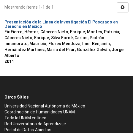
Mostrando ítems 1-1 de 1
Presentación de la Línea de Investigación El Posgrado en
Derecho en México
Fix Fierro, Héctor
;
Cáceres Nieto, Enrique
;
Montes, Patricia
;
Cáceres Nieto, Enrique
;
Silva Forné, Carlos
;
Padrón
Innamorato, Mauricio
;
Flores Mendoza, Imer Benjamín
;
Hernández Martínez, María del Pilar
;
González Galván, Jorge
Alberto
2011
Otros Sitios
Universidad Nacional Autónoma de México
Coordinación de Humanidades UNAM
Toda la UNAM en línea
Red Universitaria de Aprendizaje
Portal de Datos Abiertos