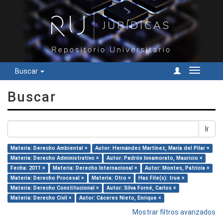
Buscar
Cambiar
navegac
Buscar
Ir
Materia: Derecho Ambiental ×
Autor: Hernández Martínez, María del Pilar ×
Materia: Derecho Administrativo ×
Autor: Padrón Innamorato, Mauricio ×
Fecha: 2011 ×
Materia: Derecho Internacional ×
Autor: Montes, Patricia ×
Materia: Derecho Procesal ×
Materia: Otro ×
Has File(s): true ×
Materia: Derecho Constitucional ×
Autor: Silva Forné, Carlos ×
Materia: Derecho Civil ×
Autor: Cáceres Nieto, Enrique ×
Mostrar filtros avanzados