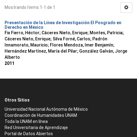
Mostrando ítems 1-1 de 1
Presentación de la Línea de Investigación El Posgrado en
Derecho en México
Fix Fierro, Héctor
;
Cáceres Nieto, Enrique
;
Montes, Patricia
;
Cáceres Nieto, Enrique
;
Silva Forné, Carlos
;
Padrón
Innamorato, Mauricio
;
Flores Mendoza, Imer Benjamín
;
Hernández Martínez, María del Pilar
;
González Galván, Jorge
Alberto
2011
Otros Sitios
Universidad Nacional Autónoma de México
Coordinación de Humanidades UNAM
Toda la UNAM en línea
Red Universitaria de Aprendizaje
Portal de Datos Abiertos