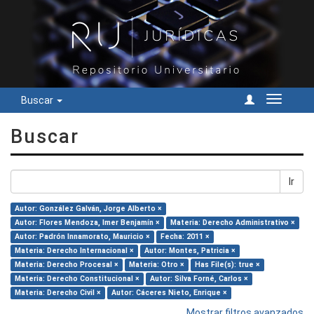
Buscar
Cambiar
navegac
Buscar
Ir
Autor: González Galván, Jorge Alberto ×
Autor: Flores Mendoza, Imer Benjamín ×
Materia: Derecho Administrativo ×
Autor: Padrón Innamorato, Mauricio ×
Fecha: 2011 ×
Materia: Derecho Internacional ×
Autor: Montes, Patricia ×
Materia: Derecho Procesal ×
Materia: Otro ×
Has File(s): true ×
Materia: Derecho Constitucional ×
Autor: Silva Forné, Carlos ×
Materia: Derecho Civil ×
Autor: Cáceres Nieto, Enrique ×
Mostrar filtros avanzados