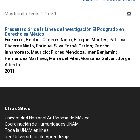
Mostrando ítems 1-1 de 1
Presentación de la Línea de Investigación El Posgrado en
Derecho en México
Fix Fierro, Héctor
;
Cáceres Nieto, Enrique
;
Montes, Patricia
;
Cáceres Nieto, Enrique
;
Silva Forné, Carlos
;
Padrón
Innamorato, Mauricio
;
Flores Mendoza, Imer Benjamín
;
Hernández Martínez, María del Pilar
;
González Galván, Jorge
Alberto
2011
Otros Sitios
Universidad Nacional Autónoma de México
Coordinación de Humanidades UNAM
Toda la UNAM en línea
Red Universitaria de Aprendizaje