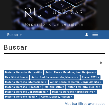
Buscar
Cambiar
navegac
Buscar
Ir
Materia: Derecho Mercantil ×
Autor: Flores Mendoza, Imer Benjamín ×
Has File(s): true ×
Autor: Padrón Innamorato, Mauricio ×
Fecha: 2011 ×
Materia: Derecho Internacional ×
Autor: González Galván, Jorge Alberto ×
Materia: Derecho Procesal ×
Materia: Otro ×
Autor: Fix Fierro, Héctor ×
Materia: Derecho Constitucional ×
Materia: Derecho Administrativo ×
Materia: Derecho Fiscal ×
Autor: Montes, Patricia ×
Mostrar filtros avanzados