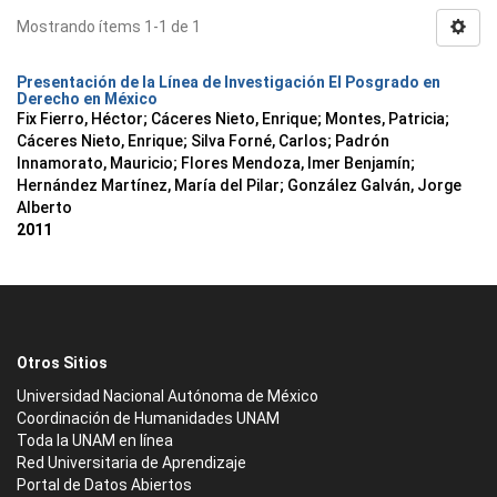
Mostrando ítems 1-1 de 1
Presentación de la Línea de Investigación El Posgrado en
Derecho en México
Fix Fierro, Héctor
;
Cáceres Nieto, Enrique
;
Montes, Patricia
;
Cáceres Nieto, Enrique
;
Silva Forné, Carlos
;
Padrón
Innamorato, Mauricio
;
Flores Mendoza, Imer Benjamín
;
Hernández Martínez, María del Pilar
;
González Galván, Jorge
Alberto
2011
Otros Sitios
Universidad Nacional Autónoma de México
Coordinación de Humanidades UNAM
Toda la UNAM en línea
Red Universitaria de Aprendizaje
Portal de Datos Abiertos