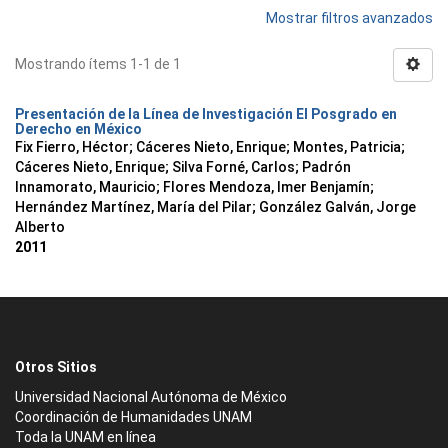
Mostrar filtros avanzados
Mostrando ítems 1-1 de 1
Presentación de la Línea de Investigación El Posgrado en
Derecho en México
Fix Fierro, Héctor
;
Cáceres Nieto, Enrique
;
Montes, Patricia
;
Cáceres Nieto, Enrique
;
Silva Forné, Carlos
;
Padrón
Innamorato, Mauricio
;
Flores Mendoza, Imer Benjamín
;
Hernández Martínez, María del Pilar
;
González Galván, Jorge
Alberto
2011
Otros Sitios
Universidad Nacional Autónoma de México
Coordinación de Humanidades UNAM
Toda la UNAM en línea