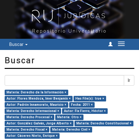
Buscar
Cambiar
navegac
Buscar
Ir
Materia: Derecho de la Información ×
Autor: Flores Mendoza, Imer Benjamín ×
Has File(s): true ×
Autor: Padrón Innamorato, Mauricio ×
Fecha: 2011 ×
Materia: Derecho Internacional ×
Autor: Fix Fierro, Héctor ×
Materia: Derecho Procesal ×
Materia: Otro ×
Autor: González Galván, Jorge Alberto ×
Materia: Derecho Constitucional ×
Materia: Derecho Fiscal ×
Materia: Derecho Civil ×
Autor: Cáceres Nieto, Enrique ×