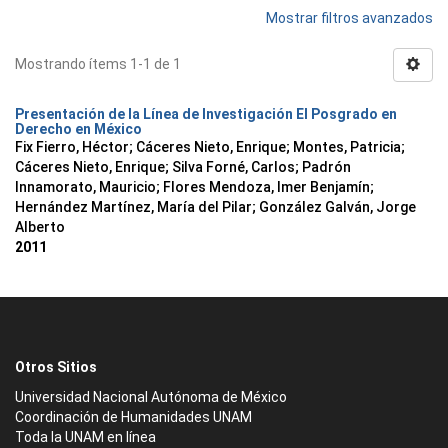
Mostrar filtros avanzados
Mostrando ítems 1-1 de 1
Presentación de la Línea de Investigación El Posgrado en
Derecho en México
Fix Fierro, Héctor
;
Cáceres Nieto, Enrique
;
Montes, Patricia
;
Cáceres Nieto, Enrique
;
Silva Forné, Carlos
;
Padrón
Innamorato, Mauricio
;
Flores Mendoza, Imer Benjamín
;
Hernández Martínez, María del Pilar
;
González Galván, Jorge
Alberto
2011
Otros Sitios
Universidad Nacional Autónoma de México
Coordinación de Humanidades UNAM
Toda la UNAM en línea