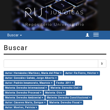
Buscar
Cambiar
navegac
Buscar
Ir
Autor: Hernández Martínez, María del Pilar ×
Autor: Fix Fierro, Héctor ×
Autor: González Galván, Jorge Alberto ×
Autor: Padrón Innamorato, Mauricio ×
Fecha: 2011 ×
Materia: Derecho Internacional ×
Materia: Derecho Civil ×
Materia: Derecho Procesal ×
Materia: Otro ×
Materia: Derecho Ambiental ×
Materia: Derecho Constitucional ×
Autor: Cáceres Nieto, Enrique ×
Materia: Derecho Fiscal ×
Autor: Montes, Patricia ×