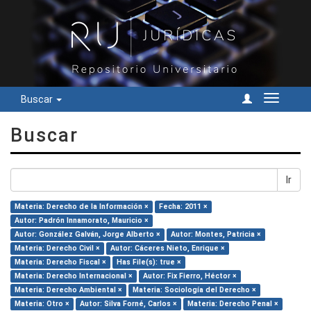
Buscar
Cambiar
navegac
Buscar
Ir
Materia: Derecho de la Información ×
Fecha: 2011 ×
Autor: Padrón Innamorato, Mauricio ×
Autor: González Galván, Jorge Alberto ×
Autor: Montes, Patricia ×
Materia: Derecho Civil ×
Autor: Cáceres Nieto, Enrique ×
Materia: Derecho Fiscal ×
Has File(s): true ×
Materia: Derecho Internacional ×
Autor: Fix Fierro, Héctor ×
Materia: Derecho Ambiental ×
Materia: Sociología del Derecho ×
Materia: Otro ×
Autor: Silva Forné, Carlos ×
Materia: Derecho Penal ×