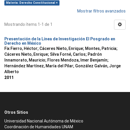
Materia: Derecho Constitucional ×
Mostrar filtros avanzados
Mostrando ítems 1-1 de 1
Presentación de la Línea de Investigación El Posgrado en
Derecho en México
Fix Fierro, Héctor
;
Cáceres Nieto, Enrique
;
Montes, Patricia
;
Cáceres Nieto, Enrique
;
Silva Forné, Carlos
;
Padrón
Innamorato, Mauricio
;
Flores Mendoza, Imer Benjamín
;
Hernández Martínez, María del Pilar
;
González Galván, Jorge
Alberto
2011
Otros Sitios
Universidad Nacional Autónoma de México
Coordinación de Humanidades UNAM