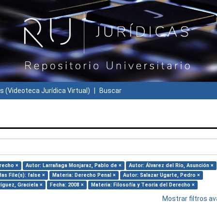
s (Videoteca Jurídica Virtual)
Buscar
erecho ×
Autor: Larrañaga Monjaraz, Pablo de ×
Autor: Álvarez del Río, Asunción ×
as File(s): false ×
Materia: Derecho Penal ×
Autor: Salazar Ugarte, Pedro ×
íguez, Graciela ×
Fecha: 2008 ×
Materia: Filosofía y Teoría del Derecho ×
Mostrar filtros 