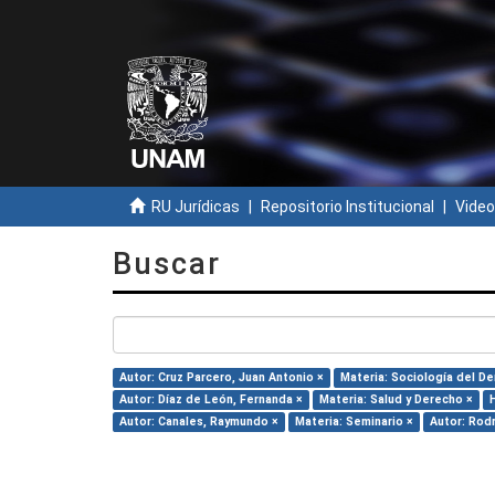
RU Jurídicas
Repositorio Institucional
Video
Buscar
Autor: Cruz Parcero, Juan Antonio ×
Materia: Sociología del D
Autor: Díaz de León, Fernanda ×
Materia: Salud y Derecho ×
H
Autor: Canales, Raymundo ×
Materia: Seminario ×
Autor: Rodr