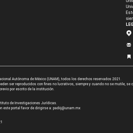
Uni
Uni
Est
sie
LEG
acional Autónoma de México (UNAM), todos los derechos reservados 2021.
den ser reproducidos con fines no lucrativos, siempre y cuando no se mutile, se cit
revio por escrito de la institución.
tituto de Investigaciones Jurídicas.
 este portal favor de dirigirse a:
padiij@unam.mx
21