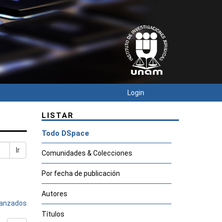
Login
LISTAR
Todo DSpace
Ir
Comunidades & Colecciones
Por fecha de publicación
Autores
avanzados
Títulos