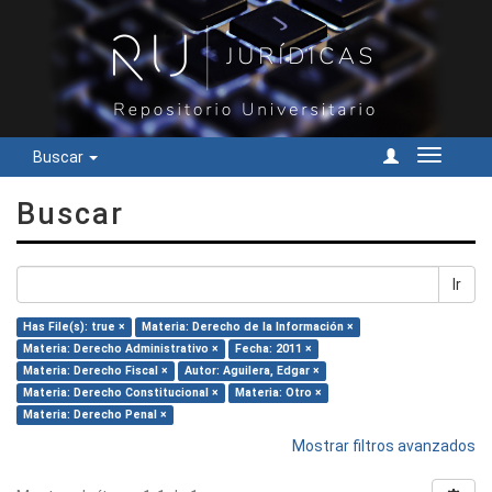
Buscar
Cambiar
navegac
Buscar
Ir
Has File(s): true ×
Materia: Derecho de la Información ×
Materia: Derecho Administrativo ×
Fecha: 2011 ×
Materia: Derecho Fiscal ×
Autor: Aguilera, Edgar ×
Materia: Derecho Constitucional ×
Materia: Otro ×
Materia: Derecho Penal ×
Mostrar filtros avanzados