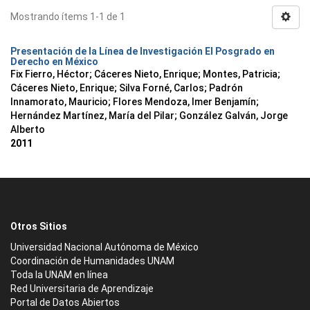
Mostrando ítems 1-1 de 1
Presentación de la Línea de Investigación El Posgrado en
Derecho en México
Fix Fierro, Héctor
;
Cáceres Nieto, Enrique
;
Montes, Patricia
;
Cáceres Nieto, Enrique
;
Silva Forné, Carlos
;
Padrón
Innamorato, Mauricio
;
Flores Mendoza, Imer Benjamín
;
Hernández Martínez, María del Pilar
;
González Galván, Jorge
Alberto
2011
Otros Sitios
Universidad Nacional Autónoma de México
Coordinación de Humanidades UNAM
Toda la UNAM en línea
Red Universitaria de Aprendizaje
Portal de Datos Abiertos