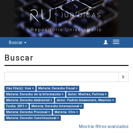
Buscar
Cambiar
navegac
Buscar
Ir
Has File(s): true ×
Materia: Derecho Fiscal ×
Materia: Derecho de la Información ×
Autor: Montes, Patricia ×
Materia: Derecho Ambiental ×
Autor: Padrón Innamorato, Mauricio ×
Fecha: 2011 ×
Materia: Derecho Internacional ×
Materia: Derecho Procesal ×
Materia: Otro ×
Materia: Derecho Constitucional ×
Mostrar filtros avanzados