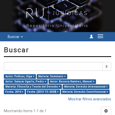
Buscar
Cambiar
navegac
Buscar
Ir
Autor: Pellicer, Olga ×
Materia: Seminario ×
Autor: Salazar Ugarte, Pedro ×
Autor: Becerra Ramírez, Manuel ×
Materia: Filosofía y Teoría del Derecho ×
Materia: Derecho Internacional ×
Fecha: 2010 ×
Fecha: [2010 TO 2020] ×
Materia: Derecho Constitucional ×
Mostrar filtros avanzados
Mostrando ítems 1-1 de 1