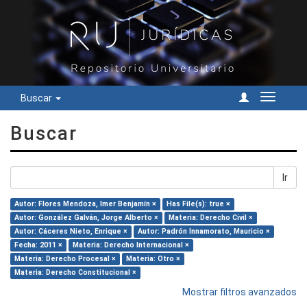
Buscar
Cambiar
navegac
Buscar
Ir
Autor: Flores Mendoza, Imer Benjamín ×
Has File(s): true ×
Autor: González Galván, Jorge Alberto ×
Materia: Derecho Civil ×
Autor: Cáceres Nieto, Enrique ×
Autor: Padrón Innamorato, Mauricio ×
Fecha: 2011 ×
Materia: Derecho Internacional ×
Materia: Derecho Procesal ×
Materia: Otro ×
Materia: Derecho Constitucional ×
Mostrar filtros avanzados