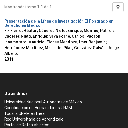
Mostrando ítems 1-1 de 1
Presentación de la Línea de Investigación El Posgrado en
Derecho en México
Fix Fierro, Héctor
;
Cáceres Nieto, Enrique
;
Montes, Patricia
;
Cáceres Nieto, Enrique
;
Silva Forné, Carlos
;
Padrón
Innamorato, Mauricio
;
Flores Mendoza, Imer Benjamín
;
Hernández Martínez, María del Pilar
;
González Galván, Jorge
Alberto
2011
Otros Sitios
Universidad Nacional Autónoma de México
Coordinación de Humanidades UNAM
Toda la UNAM en línea
Red Universitaria de Aprendizaje
Portal de Datos Abiertos