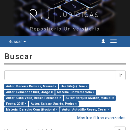
Buscar
Cambiar
navegac
Buscar
Ir
Autor: Becerra Ramírez, Manuel ×
Has File(s): true ×
Autor: Fernández Ruiz, Jorge ×
Materia: Conversatorio ×
Autor: Cano Valle, Rubén Fernando ×
Autor: Barquín Álvarez, Manuel ×
Fecha: 2015 ×
Autor: Salazar Ugarte, Pedro ×
Materia: Derecho Constitucional ×
Autor: Astudillo Reyes, César ×
Mostrar filtros avanzados