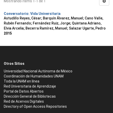
Mostrando ítems 1-1 de 1
Conversatorio: Vida Universitaria
Astudillo Reyes, César
;
Barquín Álvarez, Manuel
;
Cano Valle,
Rubén Fernando
;
Fernández Ruiz, Jorge
;
Quintana Adriano,
Elvia Arcelia
;
Becerra Ramírez, Manuel
;
Salazar Ugarte, Pedro
2015
Otros Sitios
Universidad Nacional Autónoma de México
Coordinación de Humanidades UNAM
Toda la UNAM en línea
Red Universitaria de Aprendizaje
Portal de Datos Abiertos
Dirección General de Bibliotecas
Red de Acervos Digitales
Directory of Open Access Repositories