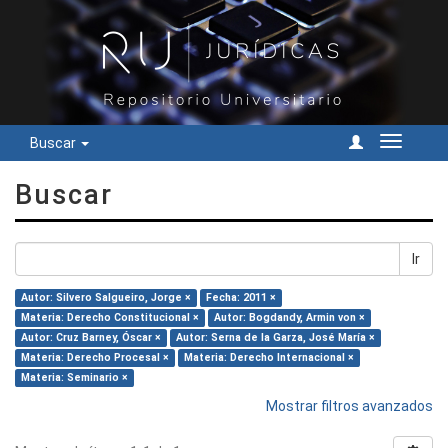
Buscar
Cambiar
navegac
Buscar
Ir
Autor: Silvero Salgueiro, Jorge ×
Fecha: 2011 ×
Materia: Derecho Constitucional ×
Autor: Bogdandy, Armin von ×
Autor: Cruz Barney, Óscar ×
Autor: Serna de la Garza, José María ×
Materia: Derecho Procesal ×
Materia: Derecho Internacional ×
Materia: Seminario ×
Mostrar filtros avanzados