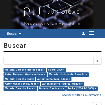
Buscar
Cambiar
navegac
Buscar
Ir
Materia: Derecho Internacional ×
Fecha: 2006 ×
Autor: Berrueco García, Adriana ×
Materia: Historia del Derecho ×
Materia: Derecho Civil ×
Autor: Corzo Sosa, Edgar ×
Autor: Ovalle Favela, José ×
Autor: Becerra Ramírez, Manuel ×
Materia: Derecho Penal ×
Materia: Seminario ×
Fecha: [2006 TO 2009] ×
Mostrar filtros avanzados