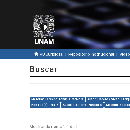
RU Jurídicas
Repositorio Institucional
Video
Buscar
Materia: Derecho Administrativo ×
Autor: Cáceres Nieto, Enriq
Has File(s): true ×
Autor: Fix Fierro, Héctor ×
Materia: Sociol
Mostrando ítems 1-1 de 1