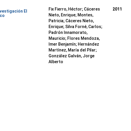
Fix Fierro, Héctor
;
Cáceres
2011
nvestigación El
Nieto, Enrique
;
Montes,
ico
Patricia
;
Cáceres Nieto,
Enrique
;
Silva Forné, Carlos
;
Padrón Innamorato,
Mauricio
;
Flores Mendoza,
Imer Benjamín
;
Hernández
Martínez, María del Pilar
;
González Galván, Jorge
Alberto