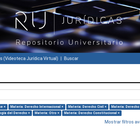
s (Videoteca Jurídica Virtual)
Buscar
ue ×
Materia: Derecho Internacional ×
Materia: Derecho Civil ×
Materia: Derecho 
ogía del Derecho ×
Materia: Otro ×
Materia: Derecho Constitucional ×
Mostrar filtros 