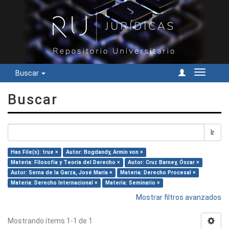
Buscar
Cambiar
navegac
Buscar
Ir
Has File(s): true ×
Autor: Bogdandy, Armin von ×
Materia: Filosofía y Teoría del Derecho ×
Autor: Cruz Barney, Óscar ×
Autor: Serna de la Garza, José María ×
Materia: Derecho Procesal ×
Materia: Derecho Internacional ×
Materia: Seminario ×
Mostrar filtros avanzados
Mostrando ítems 1-1 de 1