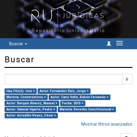
Buscar
Cambiar
navegac
Buscar
Ir
Has File(s): true ×
Autor: Fernández Ruiz, Jorge ×
Materia: Conversatorio ×
Autor: Cano Valle, Rubén Fernando ×
Autor: Barquín Álvarez, Manuel ×
Fecha: 2015 ×
Autor: Salazar Ugarte, Pedro ×
Materia: Derecho Constitucional ×
Autor: Astudillo Reyes, César ×
Mostrar filtros avanzados