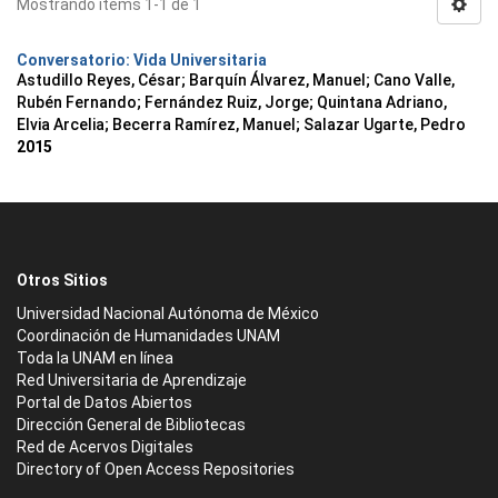
Mostrando ítems 1-1 de 1
Conversatorio: Vida Universitaria
Astudillo Reyes, César
;
Barquín Álvarez, Manuel
;
Cano Valle,
Rubén Fernando
;
Fernández Ruiz, Jorge
;
Quintana Adriano,
Elvia Arcelia
;
Becerra Ramírez, Manuel
;
Salazar Ugarte, Pedro
2015
Otros Sitios
Universidad Nacional Autónoma de México
Coordinación de Humanidades UNAM
Toda la UNAM en línea
Red Universitaria de Aprendizaje
Portal de Datos Abiertos
Dirección General de Bibliotecas
Red de Acervos Digitales
Directory of Open Access Repositories