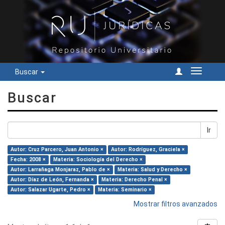
Buscar
Cambiar
navegac
Buscar
Ir
Autor: Cruz Parcero, Juan Antonio ×
Autor: Rodríguez, Graciela ×
Fecha: 2008 ×
Materia: Sociología del Derecho ×
Autor: Larrañaga Monjaraz, Pablo de ×
Materia: Salud y Derecho ×
Autor: Díaz de León, Fernanda ×
Materia: Derecho Penal ×
Autor: Salazar Ugarte, Pedro ×
Materia: Seminario ×
Mostrar filtros avanzados