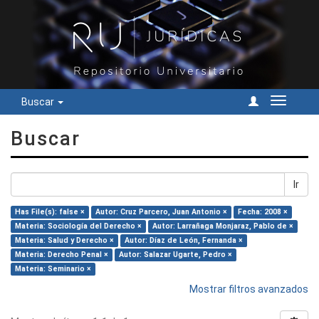
Buscar
Cambiar
navegac
Buscar
Ir
Has File(s): false ×
Autor: Cruz Parcero, Juan Antonio ×
Fecha: 2008 ×
Materia: Sociología del Derecho ×
Autor: Larrañaga Monjaraz, Pablo de ×
Materia: Salud y Derecho ×
Autor: Díaz de León, Fernanda ×
Materia: Derecho Penal ×
Autor: Salazar Ugarte, Pedro ×
Materia: Seminario ×
Mostrar filtros avanzados