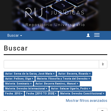
Buscar
Cambiar
navegac
Buscar
Ir
Autor: Serna de la Garza, José María ×
Autor: Becerra, Ricardo ×
Autor: Pellicer, Olga ×
Materia: Filosofía y Teoría del Derecho ×
Materia: Seminario ×
Autor: Becerra Ramírez, Manuel ×
Materia: Derecho Internacional ×
Autor: Salazar Ugarte, Pedro ×
Fecha: 2010 ×
Fecha: [2010 TO 2020] ×
Materia: Derecho Constitucional ×
Mostrar filtros avanzados