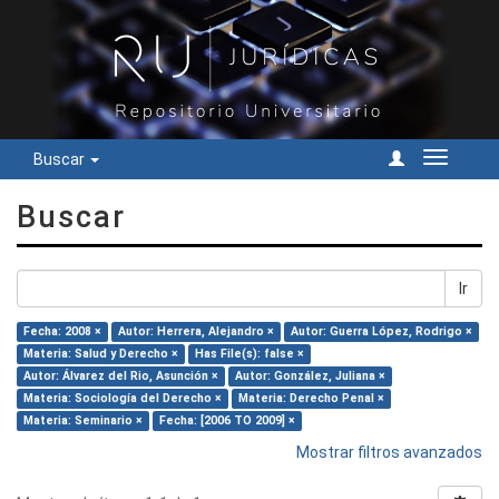
Buscar
Cambiar
navegac
Buscar
Ir
Fecha: 2008 ×
Autor: Herrera, Alejandro ×
Autor: Guerra López, Rodrigo ×
Materia: Salud y Derecho ×
Has File(s): false ×
Autor: Álvarez del Rio, Asunción ×
Autor: González, Juliana ×
Materia: Sociología del Derecho ×
Materia: Derecho Penal ×
Materia: Seminario ×
Fecha: [2006 TO 2009] ×
Mostrar filtros avanzados