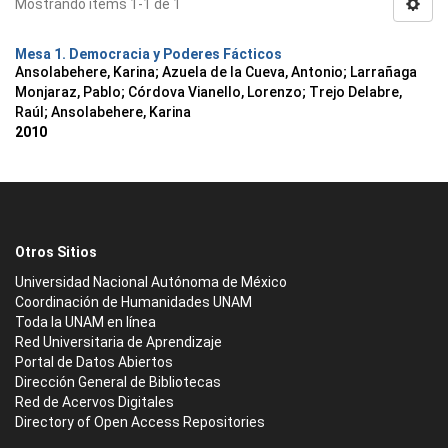
Mostrando ítems 1-1 de 1
Mesa 1. Democracia y Poderes Fácticos
Ansolabehere, Karina
;
Azuela de la Cueva, Antonio
;
Larrañaga
Monjaraz, Pablo
;
Córdova Vianello, Lorenzo
;
Trejo Delabre,
Raúl
;
Ansolabehere, Karina
2010
Otros Sitios
Universidad Nacional Autónoma de México
Coordinación de Humanidades UNAM
Toda la UNAM en línea
Red Universitaria de Aprendizaje
Portal de Datos Abiertos
Dirección General de Bibliotecas
Red de Acervos Digitales
Directory of Open Access Repositories