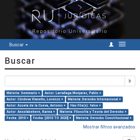
Buscar
Cambiar
navegac
Buscar
Ir
Materia: Seminario ×
Autor: Larrañaga Monjaraz, Pablo ×
Autor: Córdova Vianello, Lorenzo ×
Materia: Derecho Internacional ×
Autor: Azuela de la Cueva, Antonio ×
Has File(s): false ×
Autor: Ansolabehere, Karina ×
Materia: Filosofía y Teoría del Derecho ×
Fecha: 2010 ×
Fecha: [2010 TO 2020] ×
Materia: Derecho Constitucional ×
Mostrar filtros avanzados