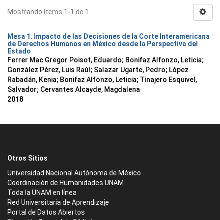
Mostrando ítems 1-1 de 1
Mesa 1. Impacto de las Decisiones de la Corte Interamericana
de Derechos Humanos en México desde la Perspectiva del
Estado
Ferrer Mac Gregor Poisot, Eduardo
;
Bonifaz Alfonzo, Leticia
;
González Pérez, Luis Raúl
;
Salazar Ugarte, Pedro
;
López
Rabadán, Kenia
;
Bonifaz Alfonzo, Leticia
;
Tinajero Esquivel,
Salvador
;
Cervantes Alcayde, Magdalena
2018
Otros Sitios
Universidad Nacional Autónoma de México
Coordinación de Humanidades UNAM
Toda la UNAM en línea
Red Universitaria de Aprendizaje
Portal de Datos Abiertos