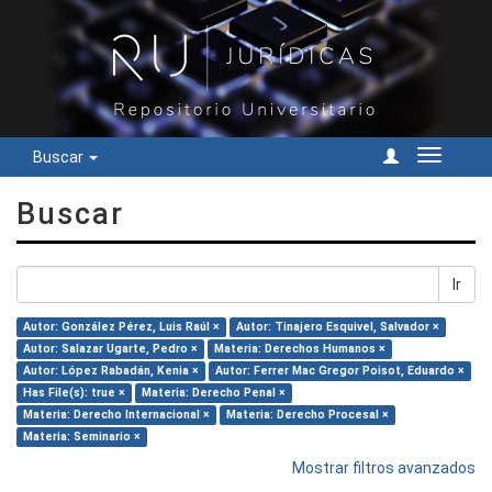
Buscar
Cambiar
navegac
Buscar
Ir
Autor: González Pérez, Luis Raúl ×
Autor: Tinajero Esquivel, Salvador ×
Autor: Salazar Ugarte, Pedro ×
Materia: Derechos Humanos ×
Autor: López Rabadán, Kenia ×
Autor: Ferrer Mac Gregor Poisot, Eduardo ×
Has File(s): true ×
Materia: Derecho Penal ×
Materia: Derecho Internacional ×
Materia: Derecho Procesal ×
Materia: Seminario ×
Mostrar filtros avanzados