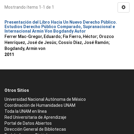
Mostrando ítems 1-1 de 1
Presentación del Libro Hacia Un Nuevo Derecho Público.
Estudios Derecho Público Comparado, Supranacional e
Internacional Armin Von Bogdandy Autor
Ferrer Mac-Gregor, Eduardo
;
Fix Fierro, Héctor
;
Orozco
Henríquez, José de Jesús
;
Cossío Díaz, José Ramón
;
Bogdandy, Armin von
2011
Otros Sitios
Universidad Nacional Autónoma de México
Coordinación de Humanidades UNAM
Toda la UNAM en línea
Red Universitaria de Aprendizaje
Portal de Datos Abiertos
Dirección General de Bibliotecas