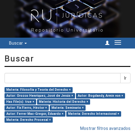
Buscar
Cambiar
navegac
Buscar
Ir
Materia: Filosofía y Teoría del Derecho ×
Autor: Orozco Henríquez, José de Jesús ×
Autor: Bogdandy, Armin von ×
Has File(s): true ×
Materia: Historia del Derecho ×
Autor: Fix Fierro, Héctor ×
Materia: Seminario ×
Autor: Ferrer Mac-Gregor, Eduardo ×
Materia: Derecho Internacional ×
Materia: Derecho Procesal ×
Mostrar filtros avanzados