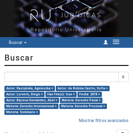
Buscar
Cambiar
navegac
Buscar
Ir
Autor: Raczynska, Agnieszka ×
Autor: de Robina Castro, Sofía ×
Autor: Lorente, Diego ×
Has File(s): true ×
Fecha: 2018 ×
Autor: Barrera Hernández, Abel ×
Materia: Derecho Penal ×
Materia: Derecho Internacional ×
Materia: Derecho Procesal ×
Materia: Seminario ×
Mostrar filtros avanzados