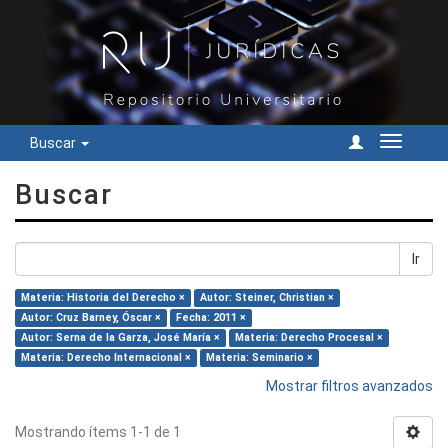
Buscar
Cambiar
navegac
Buscar
Ir
Materia: Historia del Derecho ×
Autor: Steiner, Christian ×
Autor: Cruz Barney, Óscar ×
Fecha: 2011 ×
Autor: Serna de la Garza, José María ×
Materia: Derecho Procesal ×
Materia: Derecho Internacional ×
Materia: Seminario ×
Mostrar filtros avanzados
Mostrando ítems 1-1 de 1