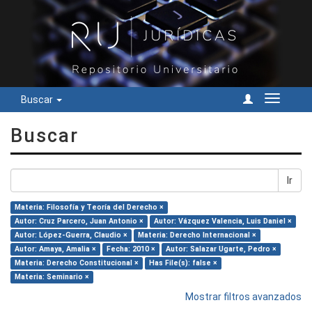
Buscar
Cambiar
navegac
Buscar
Ir
Materia: Filosofía y Teoría del Derecho ×
Autor: Cruz Parcero, Juan Antonio ×
Autor: Vázquez Valencia, Luis Daniel ×
Autor: López-Guerra, Claudio ×
Materia: Derecho Internacional ×
Autor: Amaya, Amalia ×
Fecha: 2010 ×
Autor: Salazar Ugarte, Pedro ×
Materia: Derecho Constitucional ×
Has File(s): false ×
Materia: Seminario ×
Mostrar filtros avanzados