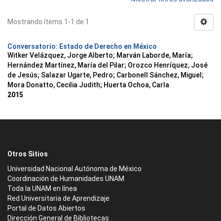
Mostrando ítems 1-1 de 1
Conversatorio: Estado de Derecho en México
Witker Velázquez, Jorge Alberto
;
Marván Laborde, María
;
Hernández Martínez, María del Pilar
;
Orozco Henríquez, José
de Jesús
;
Salazar Ugarte, Pedro
;
Carbonell Sánchez, Miguel
;
Mora Donatto, Cecilia Judith
;
Huerta Ochoa, Carla
2015
Otros Sitios
Universidad Nacional Autónoma de México
Coordinación de Humanidades UNAM
Toda la UNAM en línea
Red Universitaria de Aprendizaje
Portal de Datos Abiertos
Dirección General de Bibliotecas