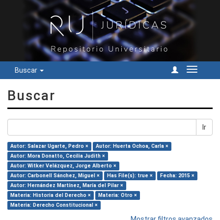
Buscar
Cambiar
navegac
Buscar
Ir
Autor: Salazar Ugarte, Pedro ×
Autor: Huerta Ochoa, Carla ×
Autor: Mora Donatto, Cecilia Judith ×
Autor: Witker Velázquez, Jorge Alberto ×
Autor: Carbonell Sánchez, Miguel ×
Has File(s): true ×
Fecha: 2015 ×
Autor: Hernández Martínez, María del Pilar ×
Materia: Historia del Derecho ×
Materia: Otro ×
Materia: Derecho Constitucional ×
Mostrar filtros avanzados