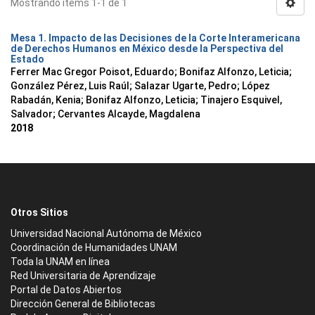
Mostrando ítems 1-1 de 1
Mesa 1. Impacto de las Decisiones de la Corte Interamericana
de Derechos Humanos en México desde la Perspectiva del
Estado
Ferrer Mac Gregor Poisot, Eduardo
;
Bonifaz Alfonzo, Leticia
;
González Pérez, Luis Raúl
;
Salazar Ugarte, Pedro
;
López
Rabadán, Kenia
;
Bonifaz Alfonzo, Leticia
;
Tinajero Esquivel,
Salvador
;
Cervantes Alcayde, Magdalena
2018
Otros Sitios
Universidad Nacional Autónoma de México
Coordinación de Humanidades UNAM
Toda la UNAM en línea
Red Universitaria de Aprendizaje
Portal de Datos Abiertos
Dirección General de Bibliotecas