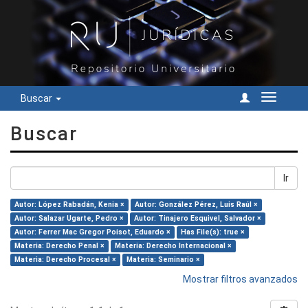
Buscar
Cambiar
navegac
Buscar
Ir
Autor: López Rabadán, Kenia ×
Autor: González Pérez, Luis Raúl ×
Autor: Salazar Ugarte, Pedro ×
Autor: Tinajero Esquivel, Salvador ×
Autor: Ferrer Mac Gregor Poisot, Eduardo ×
Has File(s): true ×
Materia: Derecho Penal ×
Materia: Derecho Internacional ×
Materia: Derecho Procesal ×
Materia: Seminario ×
Mostrar filtros avanzados