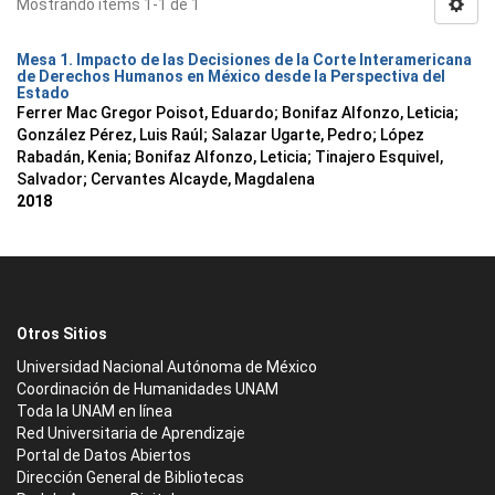
Mostrando ítems 1-1 de 1
Mesa 1. Impacto de las Decisiones de la Corte Interamericana
de Derechos Humanos en México desde la Perspectiva del
Estado
Ferrer Mac Gregor Poisot, Eduardo
;
Bonifaz Alfonzo, Leticia
;
González Pérez, Luis Raúl
;
Salazar Ugarte, Pedro
;
López
Rabadán, Kenia
;
Bonifaz Alfonzo, Leticia
;
Tinajero Esquivel,
Salvador
;
Cervantes Alcayde, Magdalena
2018
Otros Sitios
Universidad Nacional Autónoma de México
Coordinación de Humanidades UNAM
Toda la UNAM en línea
Red Universitaria de Aprendizaje
Portal de Datos Abiertos
Dirección General de Bibliotecas