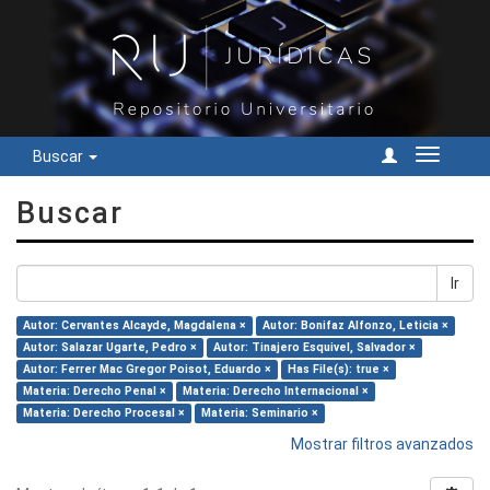
Buscar
Cambiar
navegac
Buscar
Ir
Autor: Cervantes Alcayde, Magdalena ×
Autor: Bonifaz Alfonzo, Leticia ×
Autor: Salazar Ugarte, Pedro ×
Autor: Tinajero Esquivel, Salvador ×
Autor: Ferrer Mac Gregor Poisot, Eduardo ×
Has File(s): true ×
Materia: Derecho Penal ×
Materia: Derecho Internacional ×
Materia: Derecho Procesal ×
Materia: Seminario ×
Mostrar filtros avanzados