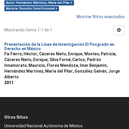
Autor: Hernández Martínez, María del Pilar ×
Materia: Derecho Constitucional ×
Mostrar filtros avanzados
Mostrando ítems 1-1 de 1
Presentación de la Línea de Investigación El Posgrado en
Derecho en México
Fix Fierro, Héctor
;
Cáceres Nieto, Enrique
;
Montes, Patricia
;
Cáceres Nieto, Enrique
;
Silva Forné, Carlos
;
Padrón
Innamorato, Mauricio
;
Flores Mendoza, Imer Benjamín
;
Hernández Martínez, María del Pilar
;
González Galván, Jorge
Alberto
2011
Otros Sitios
Universidad Nacional Autónoma de México