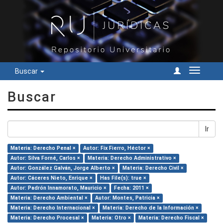
Buscar
Cambiar
navegac
Buscar
Ir
Materia: Derecho Penal ×
Autor: Fix Fierro, Héctor ×
Autor: Silva Forné, Carlos ×
Materia: Derecho Administrativo ×
Autor: González Galván, Jorge Alberto ×
Materia: Derecho Civil ×
Autor: Cáceres Nieto, Enrique ×
Has File(s): true ×
Autor: Padrón Innamorato, Mauricio ×
Fecha: 2011 ×
Materia: Derecho Ambiental ×
Autor: Montes, Patricia ×
Materia: Derecho Internacional ×
Materia: Derecho de la Información ×
Materia: Derecho Procesal ×
Materia: Otro ×
Materia: Derecho Fiscal ×