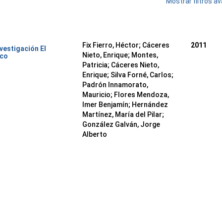
Mostrar filtros 
Fix Fierro, Héctor
;
Cáceres
2011
nvestigación El
Nieto, Enrique
;
Montes,
ico
Patricia
;
Cáceres Nieto,
Enrique
;
Silva Forné, Carlos
;
Padrón Innamorato,
Mauricio
;
Flores Mendoza,
Imer Benjamín
;
Hernández
Martínez, María del Pilar
;
González Galván, Jorge
Alberto