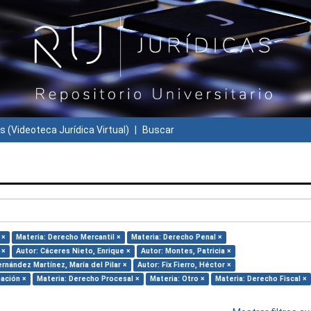
s (Videoteca Jurídica Virtual)
Buscar
 ×
Materia: Derecho Mercantil ×
Materia: Derecho Penal ×
 ×
Autor: Cáceres Nieto, Enrique ×
Autor: Montes, Patricia ×
ernández Martínez, María del Pilar ×
Autor: Fix Fierro, Héctor ×
mación ×
Materia: Derecho Procesal ×
Materia: Otro ×
Materia: Derecho Fiscal ×