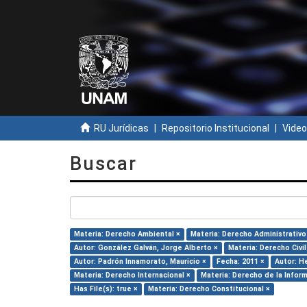
RU Jurídicas
Repositorio Institucional
Video
Buscar
Materia: Derecho Ambiental ×
Materia: Derecho Administrativo
Autor: González Galván, Jorge Alberto ×
Materia: Derecho Civil
Autor: Padrón Innamorato, Mauricio ×
Fecha: 2011 ×
Autor: H
Materia: Derecho Internacional ×
Materia: Derecho de la Infor
Has File(s): true ×
Materia: Derecho Constitucional ×