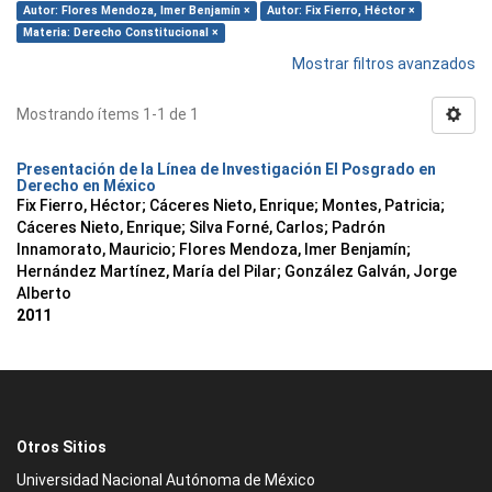
Autor: Flores Mendoza, Imer Benjamín ×
Autor: Fix Fierro, Héctor ×
Materia: Derecho Constitucional ×
Mostrar filtros avanzados
Mostrando ítems 1-1 de 1
Presentación de la Línea de Investigación El Posgrado en
Derecho en México
Fix Fierro, Héctor
;
Cáceres Nieto, Enrique
;
Montes, Patricia
;
Cáceres Nieto, Enrique
;
Silva Forné, Carlos
;
Padrón
Innamorato, Mauricio
;
Flores Mendoza, Imer Benjamín
;
Hernández Martínez, María del Pilar
;
González Galván, Jorge
Alberto
2011
Otros Sitios
Universidad Nacional Autónoma de México