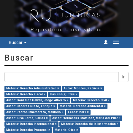
Buscar
Cambiar
navegac
Buscar
Ir
Materia: Derecho Administrativo ×
Autor: Montes, Patricia ×
Materia: Derecho Fiscal ×
Has File(s): true ×
Autor: González Galván, Jorge Alberto ×
Materia: Derecho Civil ×
Autor: Cáceres Nieto, Enrique ×
Materia: Derecho Ambiental ×
Autor: Padrón Innamorato, Mauricio ×
Fecha: 2011 ×
Autor: Silva Forné, Carlos ×
Autor: Hernández Martínez, María del Pilar ×
Materia: Derecho Internacional ×
Materia: Derecho de la Información ×
Materia: Derecho Procesal ×
Materia: Otro ×