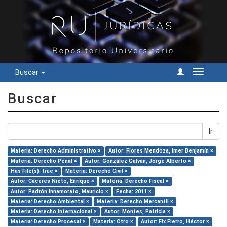
Buscar
Cambiar
navegac
Buscar
Ir
Materia: Derecho Administrativo ×
Autor: Flores Mendoza, Imer Benjamín ×
Materia: Derecho Penal ×
Autor: González Galván, Jorge Alberto ×
Has File(s): true ×
Materia: Derecho Civil ×
Autor: Cáceres Nieto, Enrique ×
Materia: Derecho Fiscal ×
Autor: Padrón Innamorato, Mauricio ×
Fecha: 2011 ×
Materia: Derecho Ambiental ×
Materia: Derecho Mercantil ×
Materia: Derecho Internacional ×
Autor: Montes, Patricia ×
Materia: Derecho Procesal ×
Materia: Otro ×
Autor: Fix Fierro, Héctor ×