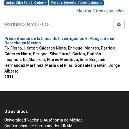
Autor: Silva Forné, Carlos ×
Materia: Derecho Constitucional ×
Mostrar filtros avanzados
Mostrando ítems 1-1 de 1
Presentación de la Línea de Investigación El Posgrado en
Derecho en México
Fix Fierro, Héctor
;
Cáceres Nieto, Enrique
;
Montes, Patricia
;
Cáceres Nieto, Enrique
;
Silva Forné, Carlos
;
Padrón
Innamorato, Mauricio
;
Flores Mendoza, Imer Benjamín
;
Hernández Martínez, María del Pilar
;
González Galván, Jorge
Alberto
2011
Otros Sitios
Universidad Nacional Autónoma de México
Coordinación de Humanidades UNAM