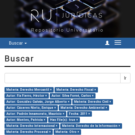
Buscar
Cambiar
navegac
Buscar
Ir
Materia: Derecho Mercantil ×
Materia: Derecho Fiscal ×
Autor: Fix Fierro, Héctor ×
Autor: Silva Forné, Carlos ×
Autor: González Galván, Jorge Alberto ×
Materia: Derecho Civil ×
Autor: Cáceres Nieto, Enrique ×
Materia: Derecho Ambiental ×
Autor: Padrón Innamorato, Mauricio ×
Fecha: 2011 ×
Autor: Montes, Patricia ×
Has File(s): true ×
Materia: Derecho Internacional ×
Materia: Derecho de la Información ×
Materia: Derecho Procesal ×
Materia: Otro ×