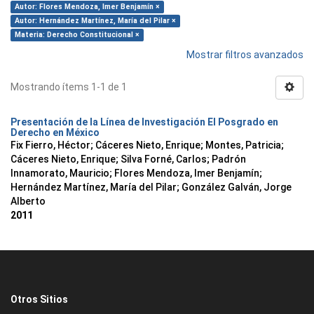
Autor: Flores Mendoza, Imer Benjamín ×
Autor: Hernández Martínez, María del Pilar ×
Materia: Derecho Constitucional ×
Mostrar filtros avanzados
Mostrando ítems 1-1 de 1
Presentación de la Línea de Investigación El Posgrado en
Derecho en México
Fix Fierro, Héctor
;
Cáceres Nieto, Enrique
;
Montes, Patricia
;
Cáceres Nieto, Enrique
;
Silva Forné, Carlos
;
Padrón
Innamorato, Mauricio
;
Flores Mendoza, Imer Benjamín
;
Hernández Martínez, María del Pilar
;
González Galván, Jorge
Alberto
2011
Otros Sitios