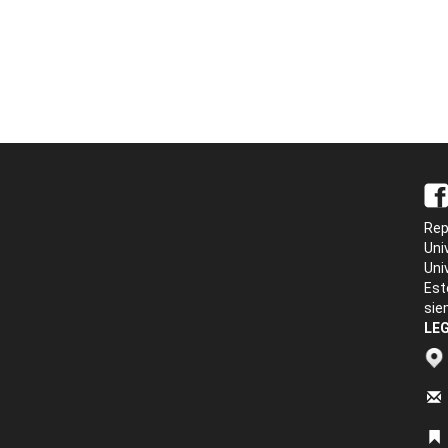
Rep
Uni
Uni
Est
sie
LEG