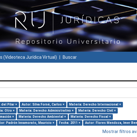
s (Videoteca Jurídica Virtual)
Buscar
del Pilar ×
Autor: Silva Forné, Carlos ×
Materia: Derecho Internacional ×
ia: Otro ×
Materia: Derecho Administrativo ×
Materia: Derecho Civil ×
rmación ×
Materia: Derecho Ambiental ×
Materia: Derecho Fiscal ×
tor: Padrón Innamorato, Mauricio ×
Fecha: 2011 ×
Autor: Flores Mendoza, Imer Ben
Mostrar filtros 