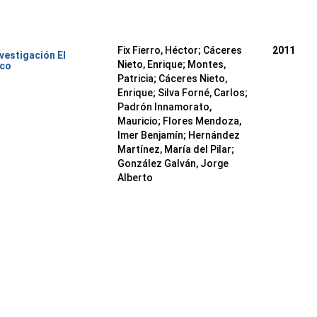
Fix Fierro, Héctor
;
Cáceres
2011
nvestigación El
Nieto, Enrique
;
Montes,
ico
Patricia
;
Cáceres Nieto,
Enrique
;
Silva Forné, Carlos
;
Padrón Innamorato,
Mauricio
;
Flores Mendoza,
Imer Benjamín
;
Hernández
Martínez, María del Pilar
;
González Galván, Jorge
Alberto