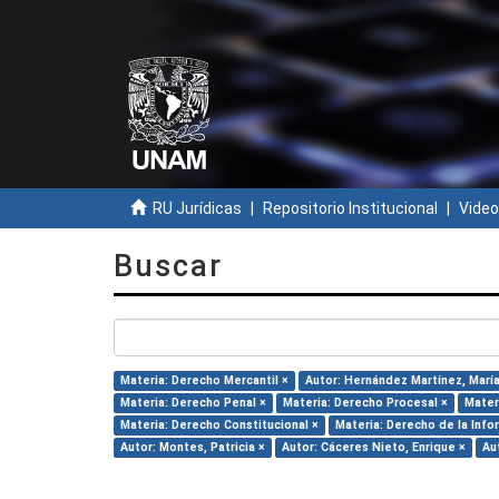
RU Jurídicas
Repositorio Institucional
Video
Buscar
Materia: Derecho Mercantil ×
Autor: Hernández Martínez, María 
Materia: Derecho Penal ×
Materia: Derecho Procesal ×
Mater
Materia: Derecho Constitucional ×
Materia: Derecho de la Info
Autor: Montes, Patricia ×
Autor: Cáceres Nieto, Enrique ×
Au