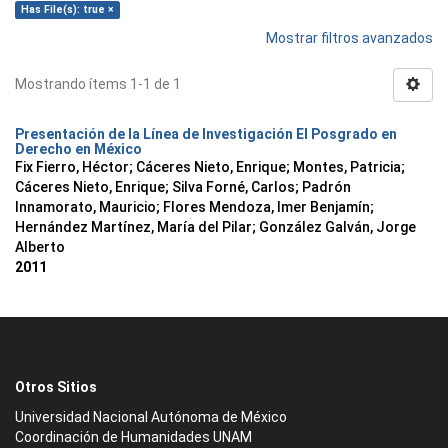
Has File(s): true ×
Mostrar filtros avanzados
Mostrando ítems 1-1 de 1
Presentación de la Línea de Investigación El Posgrado en
Derecho en México
Fix Fierro, Héctor
;
Cáceres Nieto, Enrique
;
Montes, Patricia
;
Cáceres Nieto, Enrique
;
Silva Forné, Carlos
;
Padrón
Innamorato, Mauricio
;
Flores Mendoza, Imer Benjamín
;
Hernández Martínez, María del Pilar
;
González Galván, Jorge
Alberto
2011
Otros Sitios
Universidad Nacional Autónoma de México
Coordinación de Humanidades UNAM