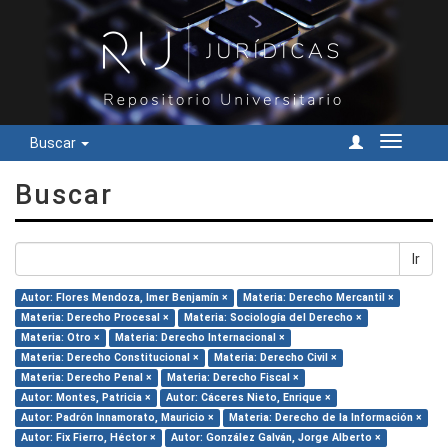
Buscar
Cambiar
navegac
Buscar
Ir
Autor: Flores Mendoza, Imer Benjamín ×
Materia: Derecho Mercantil ×
Materia: Derecho Procesal ×
Materia: Sociología del Derecho ×
Materia: Otro ×
Materia: Derecho Internacional ×
Materia: Derecho Constitucional ×
Materia: Derecho Civil ×
Materia: Derecho Penal ×
Materia: Derecho Fiscal ×
Autor: Montes, Patricia ×
Autor: Cáceres Nieto, Enrique ×
Autor: Padrón Innamorato, Mauricio ×
Materia: Derecho de la Información ×
Autor: Fix Fierro, Héctor ×
Autor: González Galván, Jorge Alberto ×