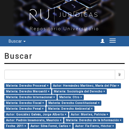
Buscar
Cambiar
navegac
Buscar
Ir
Materia: Derecho Procesal ×
Autor: Hernández Martínez, María del Pilar ×
Materia: Derecho Mercantil ×
Materia: Sociología del Derecho ×
Materia: Derecho Internacional ×
Materia: Otro ×
Materia: Derecho Fiscal ×
Materia: Derecho Constitucional ×
Materia: Derecho Penal ×
Materia: Derecho Ambiental ×
Autor: González Galván, Jorge Alberto ×
Autor: Montes, Patricia ×
Autor: Padrón Innamorato, Mauricio ×
Materia: Derecho de la Información ×
Fecha: 2011 ×
Autor: Silva Forné, Carlos ×
Autor: Fix Fierro, Héctor ×