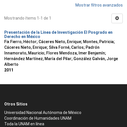
Mostrar filtros avanzados
Mostrando ítems 1-1 de 1
Presentación de la Línea de Investigación El Posgrado en
Derecho en México
Fix Fierro, Héctor
;
Cáceres Nieto, Enrique
;
Montes, Patricia
;
Cáceres Nieto, Enrique
;
Silva Forné, Carlos
;
Padrón
Innamorato, Mauricio
;
Flores Mendoza, Imer Benjamín
;
Hernández Martínez, María del Pilar
;
González Galván, Jorge
Alberto
2011
Otros Sitios
Universidad Nacional Autónoma de México
Coordinación de Humanidades UNAM
Toda la UNAM en línea