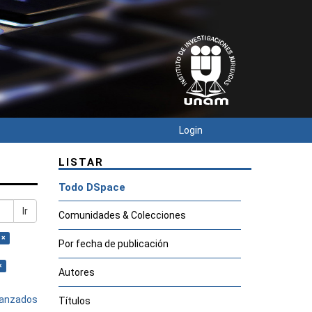
Login
LISTAR
Todo DSpace
Ir
Comunidades & Colecciones
 ×
Por fecha de publicación
×
Autores
avanzados
Títulos