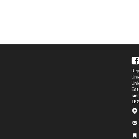
Rep
Uni
Uni
Est
sie
LEG