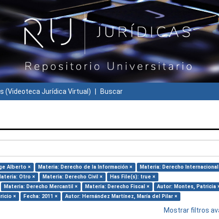
s (Videoteca Jurídica Virtual)
Buscar
ge Alberto ×
Materia: Derecho de la Información ×
Materia: Derecho Internacional
ateria: Otro ×
Materia: Derecho Civil ×
Has File(s): true ×
Materia: Derecho Mercantil ×
Materia: Derecho Fiscal ×
Autor: Montes, Patricia 
ricio ×
Fecha: 2011 ×
Autor: Hernández Martínez, María del Pilar ×
Mostrar filtros 