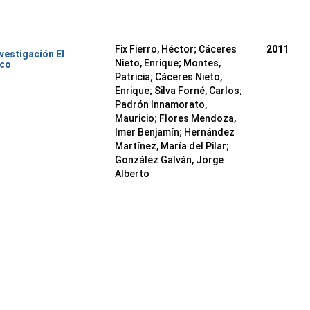
Fix Fierro, Héctor
;
Cáceres
2011
nvestigación El
Nieto, Enrique
;
Montes,
ico
Patricia
;
Cáceres Nieto,
Enrique
;
Silva Forné, Carlos
;
Padrón Innamorato,
Mauricio
;
Flores Mendoza,
Imer Benjamín
;
Hernández
Martínez, María del Pilar
;
González Galván, Jorge
Alberto