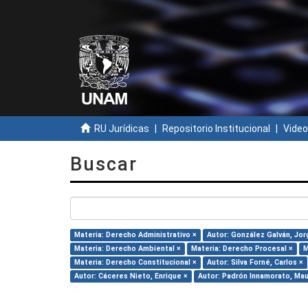
RU Jurídicas
Repositorio Institucional
Video
Buscar
Materia: Derecho Administrativo ×
Autor: González Galván, Jor
Materia: Derecho Ambiental ×
Materia: Derecho Procesal ×
M
Materia: Derecho Constitucional ×
Autor: Silva Forné, Carlos ×
Autor: Cáceres Nieto, Enrique ×
Autor: Padrón Innamorato, Mau