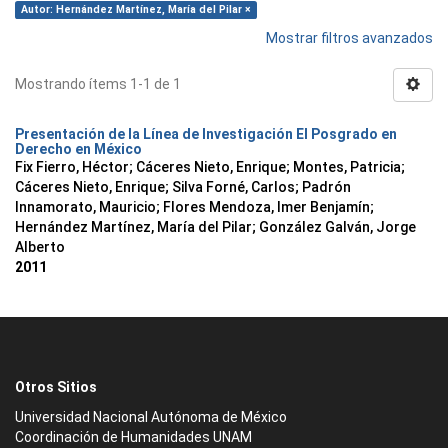
Autor: Hernández Martínez, María del Pilar ×
Mostrar filtros avanzados
Mostrando ítems 1-1 de 1
Presentación de la Línea de Investigación El Posgrado en
Derecho en México
Fix Fierro, Héctor
;
Cáceres Nieto, Enrique
;
Montes, Patricia
;
Cáceres Nieto, Enrique
;
Silva Forné, Carlos
;
Padrón
Innamorato, Mauricio
;
Flores Mendoza, Imer Benjamín
;
Hernández Martínez, María del Pilar
;
González Galván, Jorge
Alberto
2011
Otros Sitios
Universidad Nacional Autónoma de México
Coordinación de Humanidades UNAM