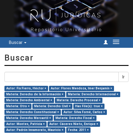
Buscar
Cambiar
navegac
Buscar
Ir
Autor: Fix Fierro, Héctor ×
Autor: Flores Mendoza, Imer Benjamín ×
Materia: Derecho de la Información ×
Materia: Derecho Internacional ×
Materia: Derecho Ambiental ×
Materia: Derecho Procesal ×
Materia: Otro ×
Materia: Derecho Civil ×
Has File(s): true ×
Materia: Derecho Constitucional ×
Autor: Silva Forné, Carlos ×
Materia: Derecho Mercantil ×
Materia: Derecho Fiscal ×
Autor: Montes, Patricia ×
Autor: Cáceres Nieto, Enrique ×
Autor: Padrón Innamorato, Mauricio ×
Fecha: 2011 ×