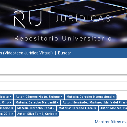
s (Videoteca Jurídica Virtual)
Buscar
lberto ×
Autor: Cáceres Nieto, Enrique ×
Materia: Derecho Internacional ×
: Otro ×
Materia: Derecho Mercantil ×
Autor: Hernández Martínez, María del Pilar 
rmación ×
Materia: Derecho Penal ×
Materia: Derecho Fiscal ×
Autor: Montes, Pat
a: 2011 ×
Autor: Silva Forné, Carlos ×
Mostrar filtros 