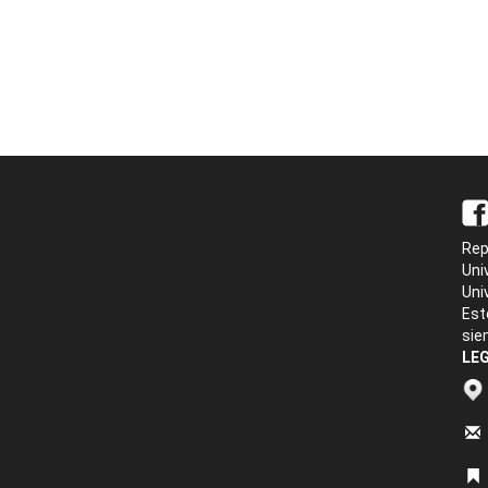
Rep
Uni
Uni
Est
sie
LEG