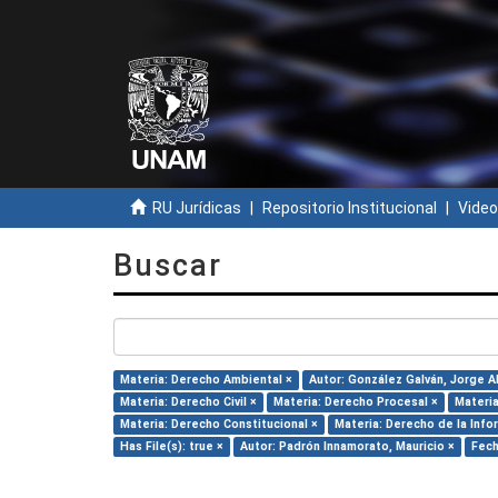
RU Jurídicas
Repositorio Institucional
Video
Buscar
Materia: Derecho Ambiental ×
Autor: González Galván, Jorge A
Materia: Derecho Civil ×
Materia: Derecho Procesal ×
Materia
Materia: Derecho Constitucional ×
Materia: Derecho de la Info
Has File(s): true ×
Autor: Padrón Innamorato, Mauricio ×
Fech