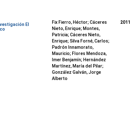
Fix Fierro, Héctor
;
Cáceres
2011
nvestigación El
Nieto, Enrique
;
Montes,
ico
Patricia
;
Cáceres Nieto,
Enrique
;
Silva Forné, Carlos
;
Padrón Innamorato,
Mauricio
;
Flores Mendoza,
Imer Benjamín
;
Hernández
Martínez, María del Pilar
;
González Galván, Jorge
Alberto