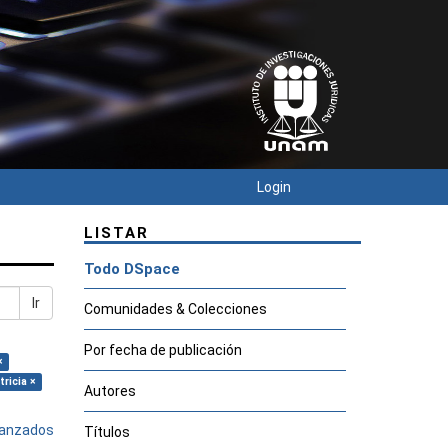
Login
LISTAR
Todo DSpace
Ir
Comunidades & Colecciones
Por fecha de publicación
×
ricia ×
Autores
avanzados
Títulos