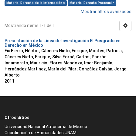
Materia: Derecho de la Información ×
Materia: Derecho Procesal ×
Mostrar filtros avanzados
Mostrando ítems 1-1 de 1
Presentación de la Línea de Investigación El Posgrado en
Derecho en México
Fix Fierro, Héctor
;
Cáceres Nieto, Enrique
;
Montes, Patricia
;
Cáceres Nieto, Enrique
;
Silva Forné, Carlos
;
Padrón
Innamorato, Mauricio
;
Flores Mendoza, Imer Benjamín
;
Hernández Martínez, María del Pilar
;
González Galván, Jorge
Alberto
2011
Otros Sitios
Universidad Nacional Autónoma de México
Coordinación de Humanidades UNAM