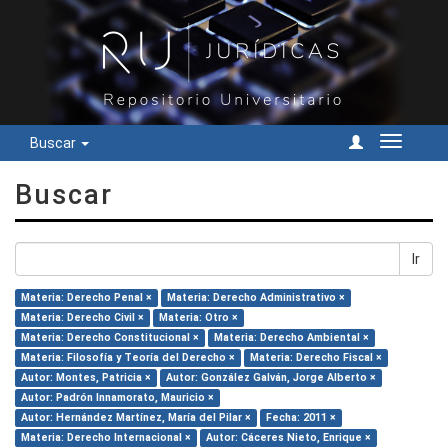
Buscar
Cambiar
navegac
Buscar
Ir
Materia: Derecho Penal ×
Materia: Derecho Administrativo ×
Materia: Derecho Civil ×
Materia: Otro ×
Materia: Derecho Constitucional ×
Materia: Derecho Ambiental ×
Materia: Filosofía y Teoría del Derecho ×
Materia: Derecho Fiscal ×
Autor: Montes, Patricia ×
Autor: González Galván, Jorge Alberto ×
Autor: Padrón Innamorato, Mauricio ×
Autor: Hernández Martínez, María del Pilar ×
Fecha: 2011 ×
Materia: Derecho Internacional ×
Autor: Cáceres Nieto, Enrique ×