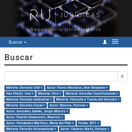
Buscar
Cambiar
navegac
Buscar
Ir
Materia: Derecho Civil ×
Autor: Flores Mendoza, Imer Benjamín ×
Has File(s): true ×
Materia: Otro ×
Materia: Derecho Constitucional ×
Materia: Derecho Ambiental ×
Materia: Filosofía y Teoría del Derecho ×
Materia: Derecho Fiscal ×
Autor: Montes, Patricia ×
Autor: González Galván, Jorge Alberto ×
Autor: Padrón Innamorato, Mauricio ×
Autor: Hernández Martínez, María del Pilar ×
Fecha: 2011 ×
Materia: Derecho Internacional ×
Autor: Cáceres Nieto, Enrique ×