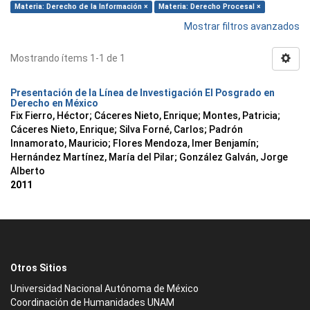
Materia: Derecho de la Información ×
Materia: Derecho Procesal ×
Mostrar filtros avanzados
Mostrando ítems 1-1 de 1
Presentación de la Línea de Investigación El Posgrado en
Derecho en México
Fix Fierro, Héctor
;
Cáceres Nieto, Enrique
;
Montes, Patricia
;
Cáceres Nieto, Enrique
;
Silva Forné, Carlos
;
Padrón
Innamorato, Mauricio
;
Flores Mendoza, Imer Benjamín
;
Hernández Martínez, María del Pilar
;
González Galván, Jorge
Alberto
2011
Otros Sitios
Universidad Nacional Autónoma de México
Coordinación de Humanidades UNAM