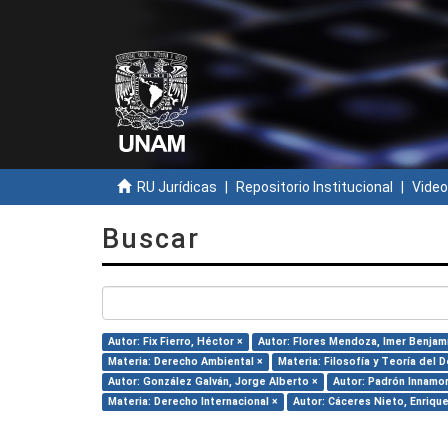
RU Jurídicas
Repositorio Institucional
Video
Buscar
Autor: Fix Fierro, Héctor ×
Autor: Flores Mendoza, Imer Benjam
Materia: Derecho Ambiental ×
Materia: Filosofía y Teoría del 
Autor: González Galván, Jorge Alberto ×
Autor: Padrón Innamor
Materia: Derecho Internacional ×
Autor: Cáceres Nieto, Enrique