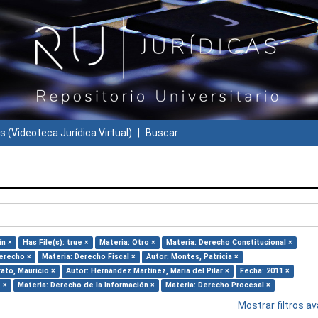
s (Videoteca Jurídica Virtual)
Buscar
ín ×
Has File(s): true ×
Materia: Otro ×
Materia: Derecho Constitucional ×
Derecho ×
Materia: Derecho Fiscal ×
Autor: Montes, Patricia ×
ato, Mauricio ×
Autor: Hernández Martínez, María del Pilar ×
Fecha: 2011 ×
 ×
Materia: Derecho de la Información ×
Materia: Derecho Procesal ×
Mostrar filtros 