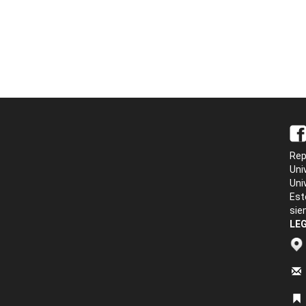
Rep
Uni
Uni
Est
sie
LEG