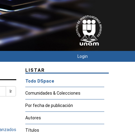
Login
LISTAR
Todo DSpace
Ir
Comunidades & Colecciones
Por fecha de publicación
Autores
avanzados
Títulos