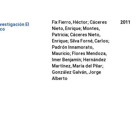
Fix Fierro, Héctor
;
Cáceres
2011
nvestigación El
Nieto, Enrique
;
Montes,
ico
Patricia
;
Cáceres Nieto,
Enrique
;
Silva Forné, Carlos
;
Padrón Innamorato,
Mauricio
;
Flores Mendoza,
Imer Benjamín
;
Hernández
Martínez, María del Pilar
;
González Galván, Jorge
Alberto